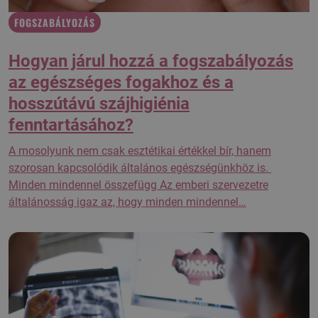
FOGSZABÁLYOZÁS
Hogyan járul hozzá a fogszabályozás
az egészséges fogakhoz és a
hosszútávú szájhigiénia
fenntartásához?
A mosolyunk nem csak esztétikai értékkel bír, hanem
szorosan kapcsolódik általános egészségünkhöz is.
Minden mindennel összefügg Az emberi szervezetre
általánosság igaz az, hogy minden mindennel…