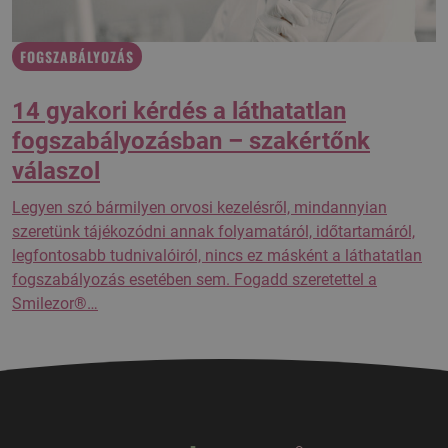
FOGSZABÁLYOZÁS
14 gyakori kérdés a láthatatlan
fogszabályozásban – szakértőnk
válaszol
Legyen szó bármilyen orvosi kezelésről, mindannyian
szeretünk tájékozódni annak folyamatáról, időtartamáról,
legfontosabb tudnivalóiról, nincs ez másként a láthatatlan
fogszabályozás esetében sem. Fogadd szeretettel a
Smilezor®…