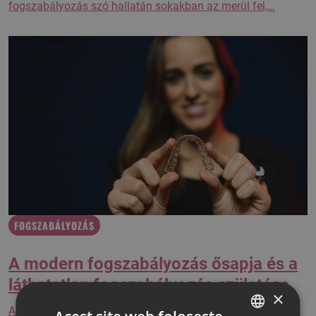
fogszabályozás szó hallatán sokakban az merül fel,…
FOGSZABÁLYOZÁS
A modern fogszabályozás ősapja és a
láthatatlan fogszabályozás születése
×
A XVIII-XIX. században a fogszabályozásban számos