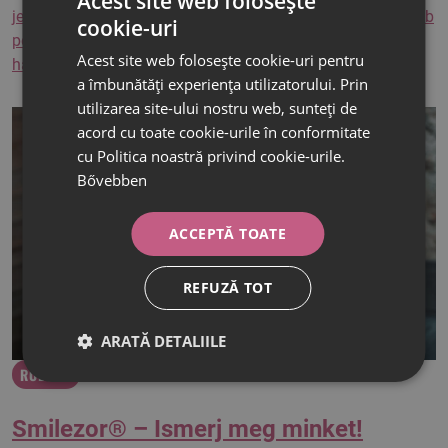
Acest site web folosește
jelentőségteljes felfedezés történt eleinte Európában később
cookie-uri
HUNGARIAN
pedig az USA-ban is. Ezekben az időkben kezdek el
Acest site web folosește cookie-uri pentru
használni sok olyan készüléket,…
ROMANIAN
a îmbunătăți experiența utilizatorului. Prin
utilizarea site-ului nostru web, sunteți de
acord cu toate cookie-urile în conformitate
cu Politica noastră privind cookie-urile.
Bővebben
ACCEPTĂ TOATE
REFUZĂ TOT
ARATĂ DETALIILE
RÓLUNK
Smilezor® – Ismerj meg minket!