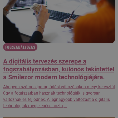
FOGSZABÁLYOZÁS
A digitális tervezés szerepe a
fogszabályozásban, különös tekintettel
a Smilezor modern technológiájára.
Ahogyan számos iparág óriási változásokon megy keresztül
úgy a fogászatban használt technológiák is gyorsan
változnak és fejlődnek. A legnagyobb változást a digitális
technológiák megjelenése hozta,…