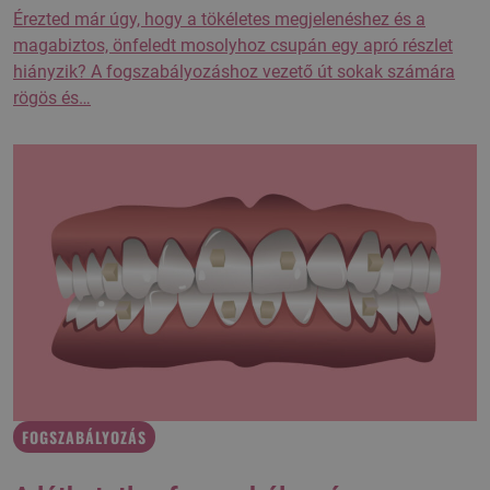
Érezted már úgy, hogy a tökéletes megjelenéshez és a
magabiztos, önfeledt mosolyhoz csupán egy apró részlet
hiányzik? A fogszabályozáshoz vezető út sokak számára
rögös és…
FOGSZABÁLYOZÁS