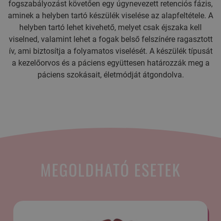
fogszabályozást követően egy úgynevezett retenciós fázis,
aminek a helyben tartó készülék viselése az alapfeltétele. A
helyben tartó lehet kivehető, melyet csak éjszaka kell
viselned, valamint lehet a fogak belső felszínére ragasztott
ív, ami biztosítja a folyamatos viselését. A készülék típusát
a kezelőorvos és a páciens együttesen határozzák meg a
páciens szokásait, életmódját átgondolva.
MEGOLDHATÓ ESETEK