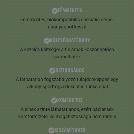
FÉMMENTES
Fémmentes, biokompatibilis speciális orvosi
műanyagból készül
KÖLTSÉGHATÉKONY
A kezelés költségei a fix árnak köszönhetően
számolhatók
BIZTONSÁGOS
A láthatatlan fogszabályozó tulajdonképpen egy
vékony sportfogvédőként is funkcionál
KOMFORTOS
A sínek szinte láthatatlanok, ezért páciensek
komfortérzete, és magabiztossága nem romlik
KISZÁMÍTHATÓ