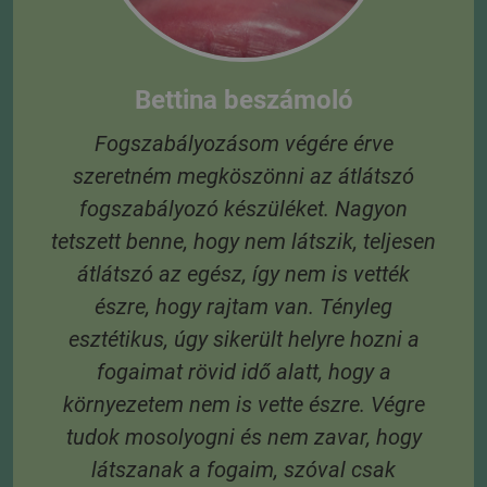
és
 A
Bettina beszámoló
Fogszabályozásom végére érve
szeretném megköszönni az átlátszó
3
fogszabályozó készüléket. Nagyon
 6
tetszett benne, hogy nem látszik, teljesen
 A
átlátszó az egész, így nem is vették
s
észre, hogy rajtam van. Tényleg
esztétikus, úgy sikerült helyre hozni a
fogaimat rövid idő alatt, hogy a
környezetem nem is vette észre. Végre
tudok mosolyogni és nem zavar, hogy
látszanak a fogaim, szóval csak