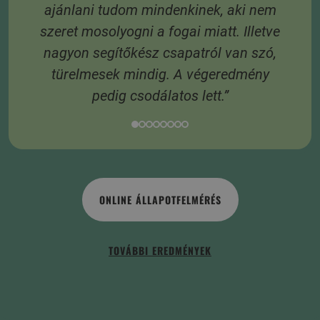
ajánlani tudom mindenkinek, aki nem
szeret mosolyogni a fogai miatt. Illetve
nagyon segítőkész csapatról van szó,
türelmesek mindig. A végeredmény
pedig csodálatos lett.”
ONLINE ÁLLAPOTFELMÉRÉS
TOVÁBBI EREDMÉNYEK