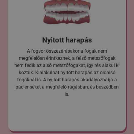
Mélyharapás
Mélyharapásnál a felső metszőfogak a kelleténél
jobban fedik az alsó metszőfogakat. Az alsó
metszőfogak élei gyakran hozzáérnek a
szájpadláshoz, ami íny visszahúzódáshoz, és
irritációhoz vezethet. A lakosság 70% – nak
valamilyen fokú mélyharapása van.