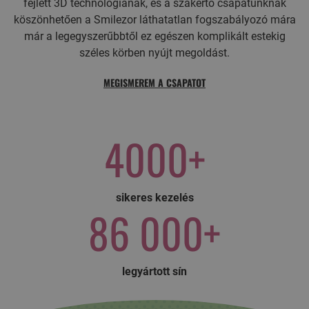
fejlett 3D technológiának, és a szakértő csapatunknak
köszönhetően a Smilezor láthatatlan fogszabályozó mára
már a legegyszerűbbtől ez egészen komplikált estekig
széles körben nyújt megoldást.
MEGISMEREM A CSAPATOT
4000+
sikeres kezelés
86 000+
legyártott sín