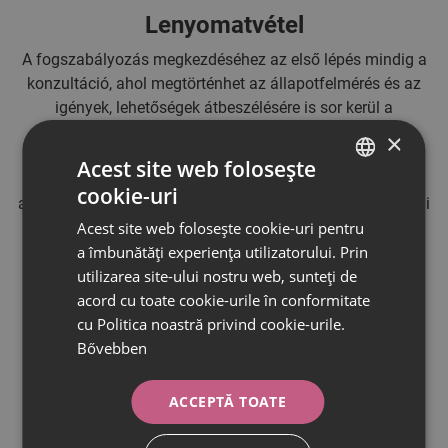
Lenyomatvétel
A fogszabályozás megkezdéséhez az első lépés mindig a
konzultáció, ahol megtörténhet az állapotfelmérés és az
igények, lehetőségek átbeszélésére is sor kerül a
kezelőorvossal. Ez egy fontos aspektusa a kezelés
×
megkezdésének, éppen ezért a konzultációval egy időben
Acest site web folosește
egy gyors és fájdalommentes lenyomat is készülhet. Erre
cookie-uri
HUNGARIAN
azért van szükség, mert ez fogja rögzíteni a fogak jelenlegi
Acest site web folosește cookie-uri pentru
helyzetét. A lenyomat a kezelés megtervezéséhez
ROMANIAN
a îmbunătăți experiența utilizatorului. Prin
elengedhetetlen.
utilizarea site-ului nostru web, sunteți de
acord cu toate cookie-urile în conformitate
cu Politica noastră privind cookie-urile.
Bővebben
ACCEPTĂ TOATE