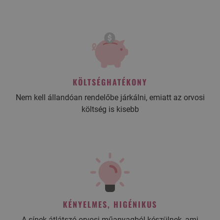
KÖLTSÉGHATÉKONY
Nem kell állandóan rendelőbe járkálni, emiatt az orvosi
költség is kisebb
KÉNYELMES, HIGÉNIKUS
A sínek átlátszó orvosi műanyagból készülnek, ami