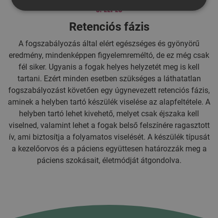
5. LÉPÉS
Retenciós fázis
A fogszabályozás által elért egészséges és gyönyörű
eredmény, mindenképpen figyelemreméltó, de ez még csak
fél siker. Ugyanis a fogak helyes helyzetét meg is kell
tartani. Ezért minden esetben szükséges a láthatatlan
fogszabályozást követően egy úgynevezett retenciós fázis,
aminek a helyben tartó készülék viselése az alapfeltétele. A
helyben tartó lehet kivehető, melyet csak éjszaka kell
viselned, valamint lehet a fogak belső felszínére ragasztott
ív, ami biztosítja a folyamatos viselését. A készülék típusát
a kezelőorvos és a páciens együttesen határozzák meg a
páciens szokásait, életmódját átgondolva.