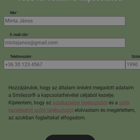
Név
*
E-mail cím
*
Telefonszám
*
Szüle
Hozzájárulok, hogy az általam önként megadott adataim
a Smilezor® a kapcsolatfelvétel céljából kezelje.
Kijelentem, hogy az
adatkezelési tájékoztatót
és a
sütik
kezeléséről szóló tájékoztatót
elolvastam és megértettem,
az azokban foglaltakat elfogadom.