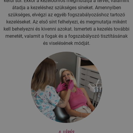
kerül sor. Ekkor a kezelőorvos megmutatja a tervet, valamint
átadja a kezeléshez szükséges síneket. Amennyiben
szükséges, elvégzi az egyéb fogszabályozáshoz tartozó
kezeléseket. Az első sínt felhelyezi, és megmutatja miként
kell behelyezni és kivenni azokat. Ismerteti a kezelés további
menetét, valamit a fogak és a fogszabályozó tisztításának
és viselésének módját.
4. LÉPÉS