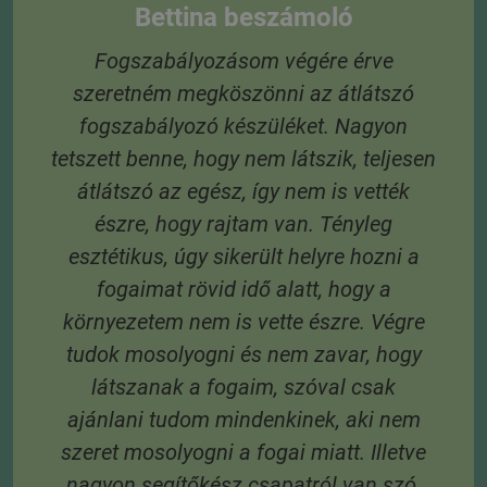
 A
Bettina beszámoló
Fogszabályozásom végére érve
szeretném megköszönni az átlátszó
3
fogszabályozó készüléket. Nagyon
 6
tetszett benne, hogy nem látszik, teljesen
 A
átlátszó az egész, így nem is vették
s
észre, hogy rajtam van. Tényleg
esztétikus, úgy sikerült helyre hozni a
fogaimat rövid idő alatt, hogy a
környezetem nem is vette észre. Végre
tudok mosolyogni és nem zavar, hogy
látszanak a fogaim, szóval csak
ajánlani tudom mindenkinek, aki nem
szeret mosolyogni a fogai miatt. Illetve
nagyon segítőkész csapatról van szó,