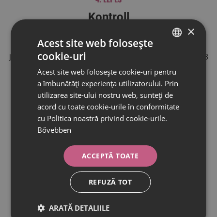
Kontroll
×
A sínes fogszabályozás lehetővé teszi azt, hogy nincs
Acest site web folosește
szükség sűrű kontroll vizsgálatokra, azonban ez nem azt
cookie-uri
jelenti, hogy teljesen elhanyagolható! A kezelés közben 6-8
HUNGARIAN
hetente érdemes visszalátogatni a rendelőbe, amit az
Acest site web folosește cookie-uri pentru
ROMANIAN
orvosoddal szükséges egyeztetned.
a îmbunătăți experiența utilizatorului. Prin
utilizarea site-ului nostru web, sunteți de
acord cu toate cookie-urile în conformitate
cu Politica noastră privind cookie-urile.
Bővebben
ACCEPTĂ TOATE
REFUZĂ TOT
ARATĂ DETALIILE