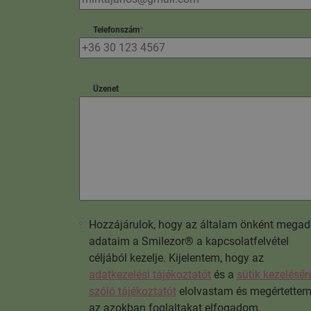
Telefonszám
*
Üzenet
Hozzájárulok, hogy az általam önként megad
adataim a Smilezor® a kapcsolatfelvétel
céljából kezelje. Kijelentem, hogy az
adatkezelési tájékoztatót
és a
sütik kezelésér
szóló tájékoztatót
elolvastam és megértettem
az azokban foglaltakat elfogadom.