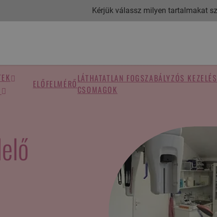
Kérjük válassz milyen tartalmakat sze
TEK
LÁTHATATLAN FOGSZABÁLYZÓS KEZELÉ
ELŐFELMÉRŐ
CSOMAGOK
?
elő