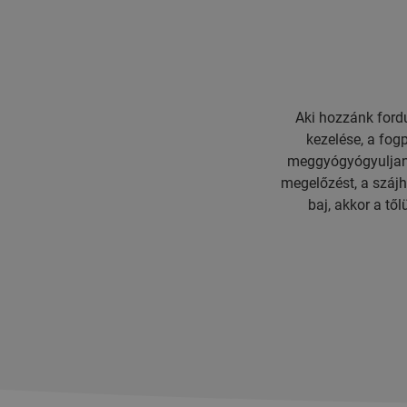
Aki hozzánk fordu
kezelése, a fog
meggyógyógyuljana
megelőzést, a szájh
baj, akkor a t