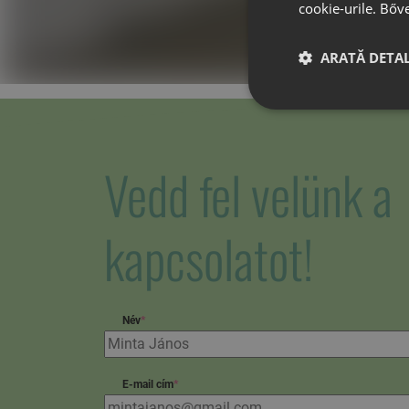
cookie-urile.
Bőv
ARATĂ DETAL
Vedd fel velünk a
kapcsolatot!
Név
*
E-mail cím
*