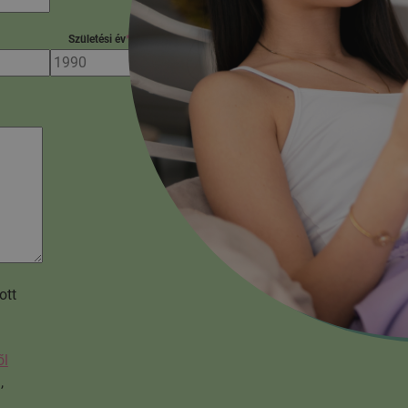
Születési év
*
ott
ől
,