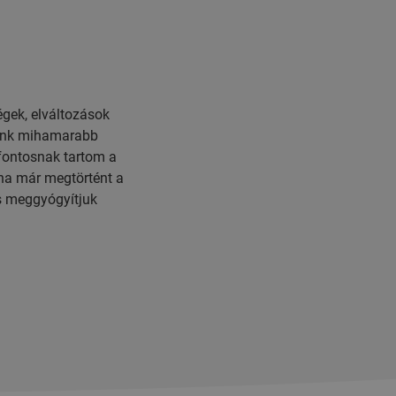
égek, elváltozások
seink mihamarabb
fontosnak tartom a
 ha már megtörtént a
s meggyógyítjuk