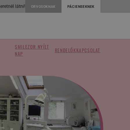
retnél látni!
ORVOSOKNAK
PÁCIENSEKNEK
S
SMILEZOR NYÍLT
RENDELŐK
KAPCSOLAT
NAP