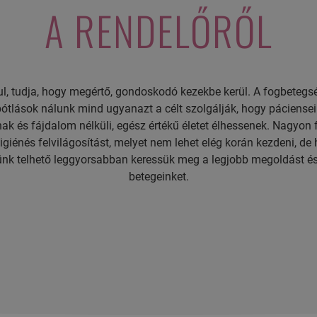
A RENDELŐRŐL
l, tudja, hogy megértő, gondoskodó kezekbe kerül. A fogbetegs
pótlások nálunk mind ugyanazt a célt szolgálják, hogy pácien
k és fájdalom nélküli, egész értékű életet élhessenek. Nagyon 
igiénés felvilágosítást, melyet nem lehet elég korán kezdeni, de
őlünk telhető leggyorsabban keressük meg a legjobb megoldást é
betegeinket.