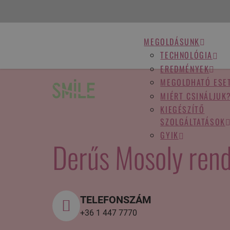
MEGOLDÁSUNK
TECHNOLÓGIA
EREDMÉNYEK
MEGOLDHATÓ ESE
MIÉRT CSINÁLJUK
KIEGÉSZÍTŐ
SZOLGÁLTATÁSOK
GYIK
Derűs Mosoly rend
TELEFONSZÁM
+36 1 447 7770