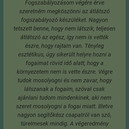
Fogszabályozásom végére érve
szeretném megköszönni az átlátszó
3
fogszabályozó készüléket. Nagyon
 6
tetszett benne, hogy nem látszik, teljesen
 A
átlátszó az egész, így nem is vették
s
észre, hogy rajtam van. Tényleg
esztétikus, úgy sikerült helyre hozni a
fogaimat rövid idő alatt, hogy a
környezetem nem is vette észre. Végre
tudok mosolyogni és nem zavar, hogy
látszanak a fogaim, szóval csak
ajánlani tudom mindenkinek, aki nem
szeret mosolyogni a fogai miatt. Illetve
nagyon segítőkész csapatról van szó,
türelmesek mindig. A végeredmény