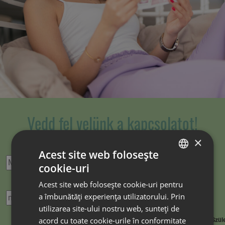
Vedd fel velünk a kapcsolatot!
×
Név
*
Acest site web folosește
cookie-uri
HUNGARIAN
Acest site web folosește cookie-uri pentru
E-mail cím
*
ROMANIAN
a îmbunătăți experiența utilizatorului. Prin
utilizarea site-ului nostru web, sunteți de
acord cu toate cookie-urile în conformitate
Telefonszám
*
Szüle