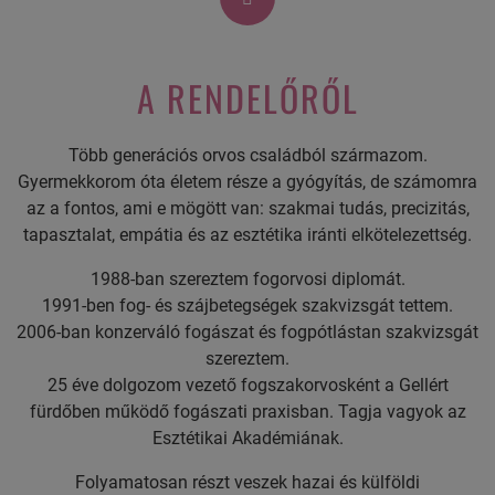
A RENDELŐRŐL
Több generációs orvos családból származom.
Gyermekkorom óta életem része a gyógyítás, de számomra
az a fontos, ami e mögött van: szakmai tudás, precizitás,
tapasztalat, empátia és az esztétika iránti elkötelezettség.
1988-ban szereztem fogorvosi diplomát.
1991-ben fog- és szájbetegségek szakvizsgát tettem.
2006-ban konzerváló fogászat és fogpótlástan szakvizsgát
szereztem.
25 éve dolgozom vezető fogszakorvosként a Gellért
fürdőben működő fogászati praxisban. Tagja vagyok az
Esztétikai Akadémiának.
Folyamatosan részt veszek hazai és külföldi