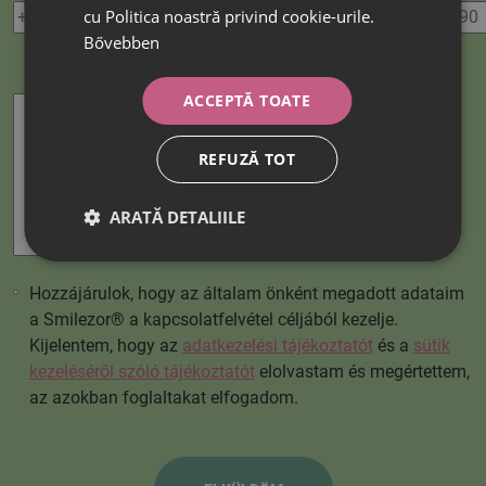
cu Politica noastră privind cookie-urile.
Bővebben
Üzenet
ACCEPTĂ TOATE
REFUZĂ TOT
ARATĂ DETALIILE
Hozzájárulok, hogy az általam önként megadott adataim
a Smilezor® a kapcsolatfelvétel céljából kezelje.
Kijelentem, hogy az
adatkezelési tájékoztatót
és a
sütik
kezeléséről szóló tájékoztatót
elolvastam és megértettem,
az azokban foglaltakat elfogadom.