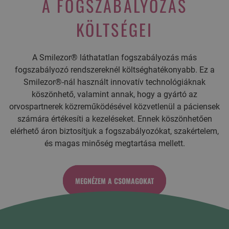
A FOGSZABÁLYOZÁS
KÖLTSÉGEI
A Smilezor® láthatatlan fogszabályozás más
fogszabályozó rendszereknél költséghatékonyabb. Ez a
Smilezor®-nál használt innovatív technológiáknak
köszönhető, valamint annak, hogy a gyártó az
orvospartnerek közreműködésével közvetlenül a páciensek
számára értékesíti a kezeléseket. Ennek köszönhetően
elérhető áron biztosítjuk a fogszabályozókat, szakértelem,
és magas minőség megtartása mellett.
MEGNÉZEM A CSOMAGOKAT