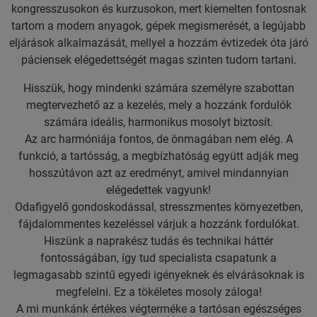
kongresszusokon és kurzusokon, mert kiemelten fontosnak
tartom a modern anyagok, gépek megismerését, a legújabb
eljárások alkalmazását, mellyel a hozzám évtizedek óta járó
páciensek elégedettségét magas szinten tudom tartani.
Hisszük, hogy mindenki számára személyre szabottan
megtervezhető az a kezelés, mely a hozzánk fordulók
számára ideális, harmonikus mosolyt biztosít.
Az arc harmóniája fontos, de önmagában nem elég. A
funkció, a tartósság, a megbízhatóság együtt adják meg
hosszútávon azt az eredményt, amivel mindannyian
elégedettek vagyunk!
Odafigyelő gondoskodással, stresszmentes környezetben,
fájdalommentes kezeléssel várjuk a hozzánk fordulókat.
Hiszünk a naprakész tudás és technikai háttér
fontosságában, így tud specialista csapatunk a
legmagasabb szintű egyedi igényeknek és elvárásoknak is
megfelelni. Ez a tökéletes mosoly záloga!
A mi munkánk értékes végterméke a tartósan egészséges