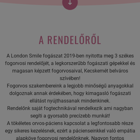
A RENDELŐRŐL
A London Smile fogászat 2019-ben nyitotta meg 3 székes
fogorvosi rendelőjét, a legkorszerűbb fogászati gépekkel és
magasan képzett fogorvosaival, Kecskemét belváros
szívében!
Fogorvos szakembereink a legjobb minőségű anyagokkal
dolgoznak annak érdekében, hogy kimagasló fogászati
ellátást nyújthassanak mindenkinek.
Rendelőnk saját fogtechnikával rendelkezik ami nagyban
segíti a gyorsabb precízebb munkát!
A tökéletes orvos-páciens kapcsolat a legfontosabb része
egy sikeres kezelésnek, ezért a pácienseinkkel való empátia
alapköve fogorvosi rendelőnknek. Nagyon fontos