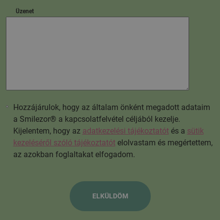
Üzenet
Hozzájárulok, hogy az általam önként megadott adataim
a Smilezor® a kapcsolatfelvétel céljából kezelje.
Kijelentem, hogy az
adatkezelési tájékoztatót
és a
sütik
kezeléséről szóló tájékoztatót
elolvastam és megértettem,
az azokban foglaltakat elfogadom.