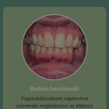
t,
S
e
és
 A
Bettina beszámoló
Fogszabályozásom végére érve
szeretném megköszönni az átlátszó
3