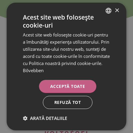
×
Acest site web folosește
cookie-uri
HUNGARIAN
Acest site web folosește cookie-uri pentru
ROMANIAN
a îmbunătăți experiența utilizatorului. Prin
utilizarea site-ului nostru web, sunteți de
acord cu toate cookie-urile în conformitate
cu Politica noastră privind cookie-urile.
Bővebben
ACCEPTĂ TOATE
REFUZĂ TOT
A FOGSZABÁLYOZÁS
ARATĂ DETALIILE