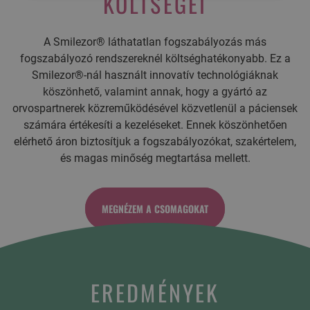
KÖLTSÉGEI
A Smilezor® láthatatlan fogszabályozás más
fogszabályozó rendszereknél költséghatékonyabb. Ez a
Smilezor®-nál használt innovatív technológiáknak
köszönhető, valamint annak, hogy a gyártó az
orvospartnerek közreműködésével közvetlenül a páciensek
számára értékesíti a kezeléseket. Ennek köszönhetően
elérhető áron biztosítjuk a fogszabályozókat, szakértelem,
és magas minőség megtartása mellett.
MEGNÉZEM A CSOMAGOKAT
EREDMÉNYEK