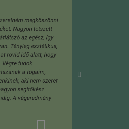
szeretném megköszönni
éket. Nagyon tetszett
átlátszó az egész, így
van. Tényleg esztétikus,
at rövid idő alatt, hogy
. Végre tudok
átszanak a fogaim,
enkinek, aki nem szeret
 nagyon segítőkész
indig. A végeredmény