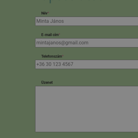
Név
*
E-mail cím
*
Telefonszám
*
Üzenet