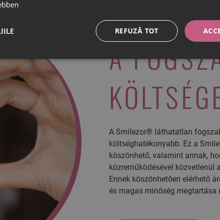
ebben
IILE
REFUZĂ TOT
ACC
A FOGSZ
KÖLTSÉG
A Smilezor® láthatatlan fogsz
költséghatékonyabb. Ez a Smile
köszönhető, valamint annak, ho
közreműködésével közvetlenül a 
Ennek köszönhetően elérhető áro
és magas minőség megtartása m