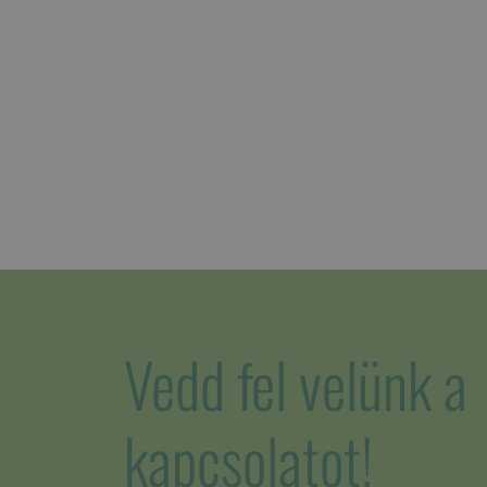
Vedd fel velünk a
kapcsolatot!