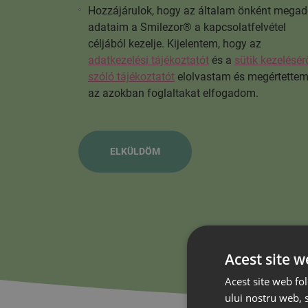
Hozzájárulok, hogy az általam önként megad
adataim a Smilezor® a kapcsolatfelvétel
céljából kezelje. Kijelentem, hogy az
adatkezelési tájékoztatót
és a
sütik kezelésér
szóló tájékoztatót
elolvastam és megértettem
az azokban foglaltakat elfogadom.
Acest site w
Acest site web fol
ului nostru web, s