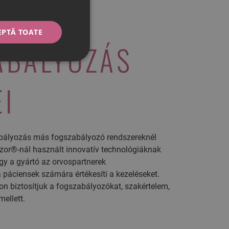
EPTĂ TOATE
ABÁLYOZÁS
EI
abályozás más fogszabályozó rendszereknél
zor®-nál használt innovatív technológiáknak
gy a gyártó az orvospartnerek
páciensek számára értékesíti a kezeléseket.
n biztosítjuk a fogszabályozókat, szakértelem,
ellett.