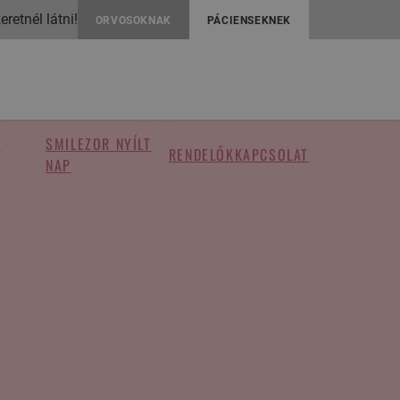
retnél látni!
ORVOSOKNAK
PÁCIENSEKNEK
S
SMILEZOR NYÍLT
RENDELŐK
KAPCSOLAT
NAP