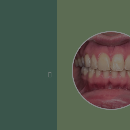
ó
ok a fogszabályozásba,
sztott a gondolat, hogy
számban. Továbbá a
ag olyan megoldás
ajdonképpen láthatatlan,
za a beszédemet. A
mert minden számomra
 Kényelmes, 2-3 nap után
ét után is látványos
sai nagyon kedvesek és
edett vagyok mindennel,
 a Smilezort
an fogszabályozásra.