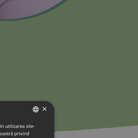
×
n utilizarea site-
HUNGARIAN
noastră privind
ROMANIAN