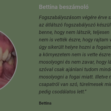
Bettina beszámoló
Fogszabályozásom végére érve 
az átlátszó fogszabályozó készül
benne, hogy nem látszik, teljesen 
nem is vették észre, hogy rajtam 
úgy sikerült helyre hozni a fogaim
a környezetem nem is vette észre
mosolyogni és nem zavar, hogy l
szóval csak ajánlani tudom mind
mosolyogni a fogai miatt. Illetve
csapatról van szó, türelmesek m
pedig csodálatos lett.”
Bettina