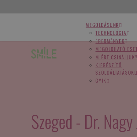
MEGOLDÁSUNK
TECHNOLÓGIA
EREDMÉNYEK
MEGOLDHATÓ ESE
MIÉRT CSINÁLJUK
KIEGÉSZÍTŐ
SZOLGÁLTATÁSOK
GYIK
Szeged - Dr. Nagy 