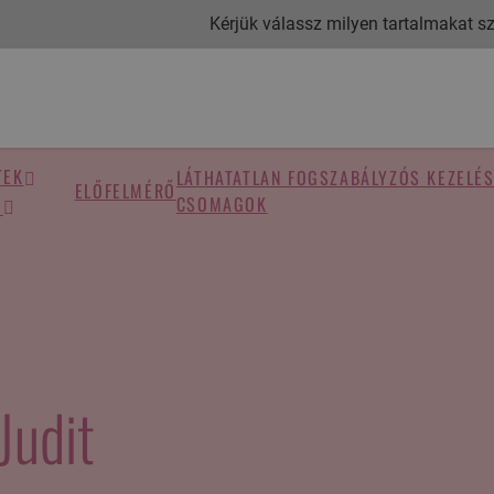
Kérjük válassz milyen tartalmakat sze
TEK
LÁTHATATLAN FOGSZABÁLYZÓS KEZELÉ
ELŐFELMÉRŐ
CSOMAGOK
?
Judit