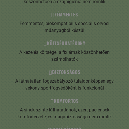
köszönhetően a szájhigiénia nem romlik
FÉMMENTES
Fémmentes, biokompatibilis speciális orvosi
műanyagból készül
KÖLTSÉGHATÉKONY
A kezelés költségei a fix árnak köszönhetően
számolhatók
BIZTONSÁGOS
A láthatatlan fogszabályozó tulajdonképpen egy
vékony sportfogvédőként is funkcionál
KOMFORTOS
A sínek szinte láthatatlanok, ezért páciensek
komfortérzete, és magabiztossága nem romlik