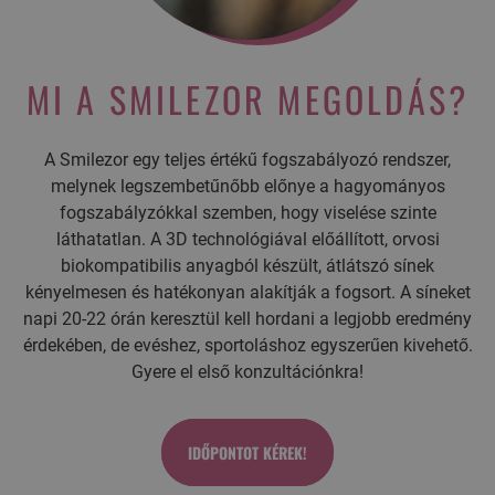
MI A SMILEZOR MEGOLDÁS?
A Smilezor egy teljes értékű fogszabályozó rendszer,
melynek legszembetűnőbb előnye a hagyományos
fogszabályzókkal szemben, hogy viselése szinte
láthatatlan. A 3D technológiával előállított, orvosi
biokompatibilis anyagból készült, átlátszó sínek
kényelmesen és hatékonyan alakítják a fogsort. A síneket
napi 20-22 órán keresztül kell hordani a legjobb eredmény
érdekében, de evéshez, sportoláshoz egyszerűen kivehető.
Gyere el első konzultációnkra!
IDŐPONTOT KÉREK!