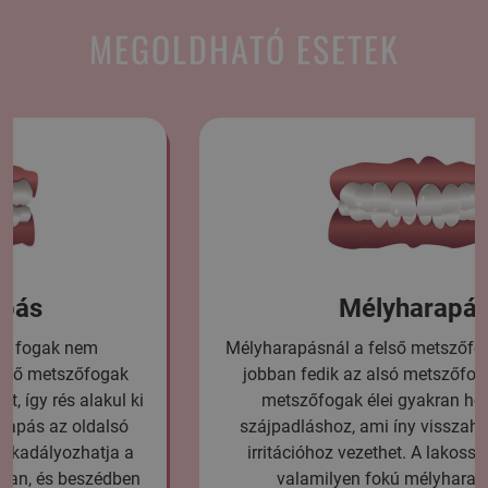
MEGOLDHATÓ ESETEK
Mélyharapás
Mélyharapásnál a felső metszőfogak a kelleténél
jobban fedik az alsó metszőfogakat. Az alsó
metszőfogak élei gyakran hozzáérnek a
szájpadláshoz, ami íny visszahúzódáshoz, és
irritációhoz vezethet. A lakosság 70% – nak
valamilyen fokú mélyharapása van.