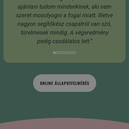
ajánlani tudom mindenkinek, aki nem
szeret mosolyogni a fogai miatt. Illetve
nagyon segítőkész csapatról van szó,
türelmesek mindig. A végeredmény
pedig csodálatos lett.”
ONLINE ÁLLAPOTFELMÉRÉS