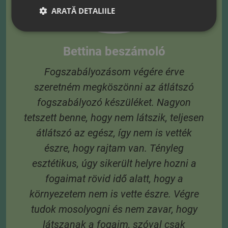
ARATĂ DETALIILE
és
 A
Bettina beszámoló
Fogszabályozásom végére érve
szeretném megköszönni az átlátszó
3
fogszabályozó készüléket. Nagyon
 6
tetszett benne, hogy nem látszik, teljesen
 A
átlátszó az egész, így nem is vették
s
észre, hogy rajtam van. Tényleg
esztétikus, úgy sikerült helyre hozni a
fogaimat rövid idő alatt, hogy a
környezetem nem is vette észre. Végre
tudok mosolyogni és nem zavar, hogy
látszanak a fogaim, szóval csak