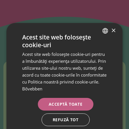
×
Acest site web folosește
EREDMÉNYEK
cookie-uri
HUNGARIAN
Acest site web folosește cookie-uri pentru
ROMANIAN
a îmbunătăți experiența utilizatorului. Prin
utilizarea site-ului nostru web, sunteți de
acord cu toate cookie-urile în conformitate
cu Politica noastră privind cookie-urile.
Bővebben
t,
ACCEPTĂ TOATE
S
REFUZĂ TOT
e