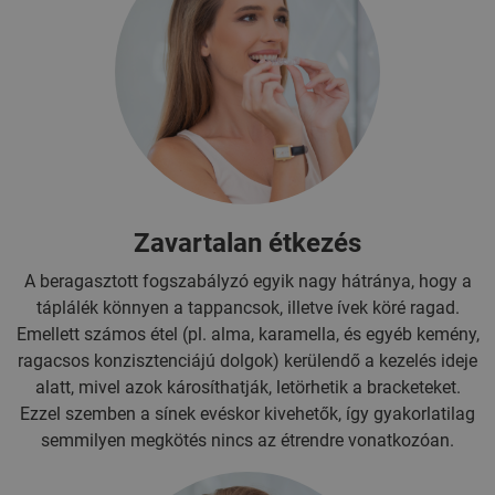
Zavartalan étkezés
A beragasztott fogszabályzó egyik nagy hátránya, hogy a
táplálék könnyen a tappancsok, illetve ívek köré ragad.
Emellett számos étel (pl. alma, karamella, és egyéb kemény,
ragacsos konzisztenciájú dolgok) kerülendő a kezelés ideje
alatt, mivel azok károsíthatják, letörhetik a bracketeket.
Ezzel szemben a sínek evéskor kivehetők, így gyakorlatilag
semmilyen megkötés nincs az étrendre vonatkozóan.